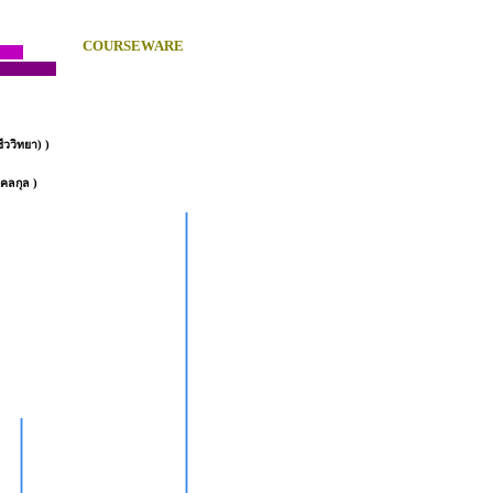
COURSEWARE
ีววิทยา) )
คลกุล )