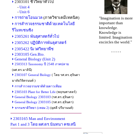
2303101 ชีววิทยาทั่วไป
-
Unit 4
-
Unit 6
การถ่ายโอนมวล
(ภาควิชาเคมีเทคนิค)
"Imagination is more
important than
การสำรวจธรรมชาติด้วยเทคโนโลยี
knowledge.
รีโมทเซนซิง
Knowledge is
2305261 พันธุศาสตร์ทั่วไป
limited. Imagination
encircles the world."
2305262 ปฏิบัติการพันธุศาสตร์
2305422 นิเวศวิทยาพืช
- - - - -
2303105 Gen.Bio.
General Biology (Unit 2)
2503313 Taxonomy ปี 2548 ภาคปลาย
(ผศ.ดร.มาลินี)
2303107 General Biology
( โดย รศ.ดร.สุจินดา
มาลัยวิจิตรนนท์ )
การสำรวจธรรมชาติด้วยดาวเทียม
2305103 Plant for Better Life
(พฤกษศาสตร์)
General Biology 2303103
(รศ.ดร.สุจินดา)
General Biology 2303105
(รศ.ดร.สุจินดา)
ธรรมชาติวิทยา (เทอม 2)
(ผุสตี ปรียานนท์)
2303165 Man and Environment
Part 1 and 3 โดย ผศ.ดร.นันทนา คชเสนี